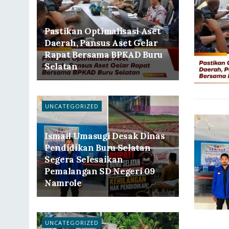
Pastikan Optimalisasi Aset
Daerah, Pansus Aset Gelar
Rapat Bersama BPKAD Buru
Selatan
UNCATEGORIZED
Ismail Umasugi Desak Dinas
Pendidikan Buru Selatan
Segera Selesaikan
Pemalangan SD Negeri 09
Namrole
UNCATEGORIZED