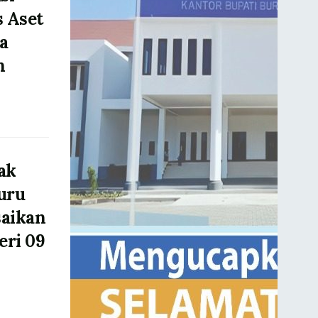
s Aset
a
n
ak
uru
saikan
eri 09