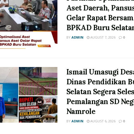
Aset Daerah, Pansu
Gelar Rapat Bersam
BPKAD Buru Selata
BY
ADMIN
AUGUST 7, 2026
0
Ismail Umasugi Des
Dinas Pendidikan B
Selatan Segera Sele
Pemalangan SD Neg
Namrole
BY
ADMIN
AUGUST 6, 2026
0