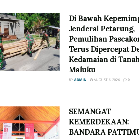
Di Bawah Kepemim
Jenderal Petarung,
Pemulihan Pascakon
Terus Dipercepat D
Kedamaian di Tana
Maluku
BY
ADMIN
AUGUST 6, 2026
0
SEMANGAT
KEMERDEKAAN:
BANDARA PATTIM