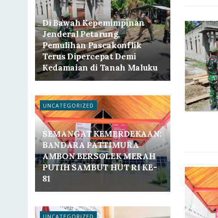
Di Bawah Kepemimpinan
Jenderal Petarung,
Pemulihan Pascakonflik
Terus Dipercepat Demi
Kedamaian di Tanah Maluku
UNCATEGORIZED
SEMANGAT KEMERDEKAAN:
BANDARA PATTIMURA
AMBON BERSOLEK MERAH
PUTIH SAMBUT HUT RI KE-
81
UNCATEGORIZED