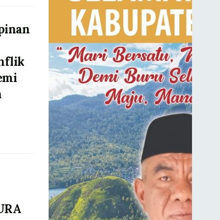
pinan
flik
emi
h
URA