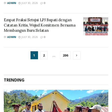
BY
ADMIN
JULY 30, 2026
0
Empat Fraksi Setujui LPJ Bupati dengan
Catatan Kritis, Wujud Komitmen Bersama
Membangun Buru Selatan
BY
ADMIN
JULY 30, 2026
0
1
2
…
206
TRENDING