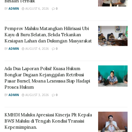
Binaan Terbaik
BY
ADMIN
AUGUST 6, 2026
0
‎Pemprov Maluku Matangkan Hilirisasi Ubi
Kayu di Buru Selatan, Sekda Tekankan
Kesiapan Lahan dan Dukungan Masyarakat
BY
ADMIN
AUGUST 4, 2026
0
Ada Dua Laporan Polisi! Kuasa Hukum
Bongkar Dugaan Kejanggalan Retribusi
Pasar Bursel, Moana Lesnussa Siap Hadapi
Proses Hukum
BY
ADMIN
AUGUST 3, 2026
0
KMHDI Maluku Apresiasi Kinerja Plt Kepala
BWS Maluku di Tengah Kondisi Transisi
Kepemimpinan.