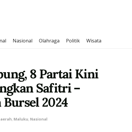
nal
Nasional
Olahraga
Politik
Wisata
ung, 8 Partai Kini
gkan Safitri –
 Bursel 2024
aerah
,
Maluku
,
Nasional