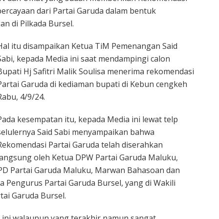
ercayaan dari Partai Garuda dalam bentuk
 di Pilkada Bursel.
Hal itu disampaikan Ketua TiM Pemenangan Said
Sabi, kepada Media ini saat mendampingi calon
Bupati Hj Safitri Malik Soulisa menerima rekomendasi
Partai Garuda di kediaman bupati di Kebun cengkeh
Rabu, 4/9/24.
Pada kesempatan itu, kepada Media ini lewat telp
selulernya Said Sabi menyampaikan bahwa
Rekomendasi Partai Garuda telah diserahkan
langsung oleh Ketua DPW Partai Garuda Maluku,
DPD Partai Garuda Maluku, Marwan Bahasoan dan
a Pengurus Partai Garuda Bursel, yang di Wakili
tai Garuda Bursel.
 ini walaupun yang terakhir namun sangat