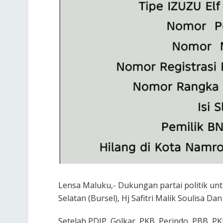
Lensa Maluku,- Dukungan partai politik un
Selatan (Bursel), Hj Safitri Malik Soulisa 
Setelah PDIP, Golkar, PKB, Perindo, PBB,