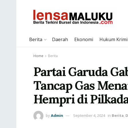
Berita
Daerah
Ekonomi
Hukum Krimi
Home
Berita
Partai Garuda Gab
Tancap Gas Menan
Hempri di Pilkada
by
Admin
September 4, 2024
in
Berita
,
D