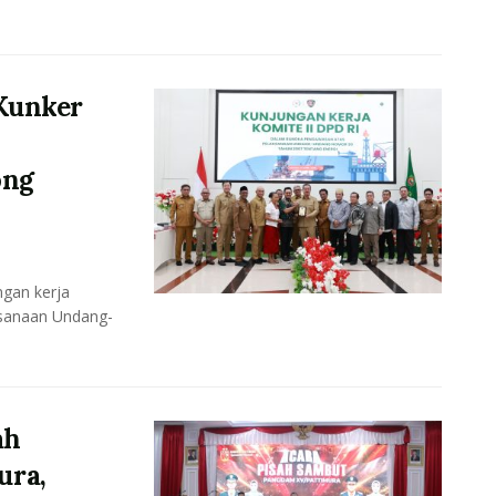
Kunker
ong
gan kerja
ksanaan Undang-
ah
ura,