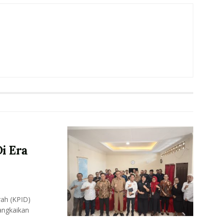
i Era
ah (KPID)
angkaikan