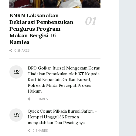
BNRN Laksanakan
Deklarasi Pembentukan
Pengurus Program
Makan Bergizi Di
Namlea
0 SHARES
DPD Golkar Bursel Mengecam Keras
Tindakan Pemukulan oleh ZT Kepada
Korbid Kepartain Golkar Bursel,
Polres di Minta Percepat Proses
Hukum
0 SHARES
Quick Count Pilkada Bursel Safitri –
Hempri Unggul 36 Persen
mengalahkan Dua Pesaingnya
0 SHARES