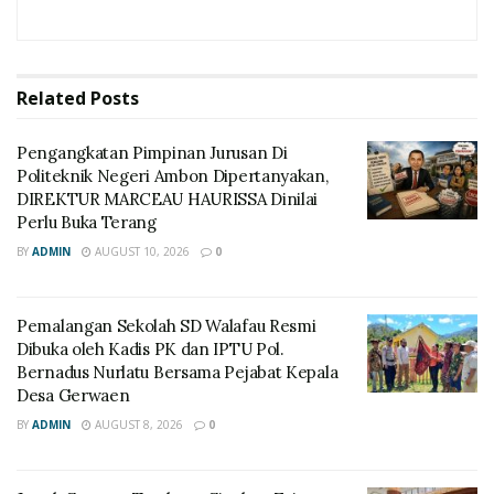
Related
Posts
Pengangkatan Pimpinan Jurusan Di
Politeknik Negeri Ambon Dipertanyakan,
DIREKTUR MARCEAU HAURISSA Dinilai
Perlu Buka Terang
BY
ADMIN
AUGUST 10, 2026
0
Pemalangan Sekolah SD Walafau Resmi
Dibuka oleh Kadis PK dan IPTU Pol.
Bernadus Nurlatu Bersama Pejabat Kepala
Desa Gerwaen
BY
ADMIN
AUGUST 8, 2026
0