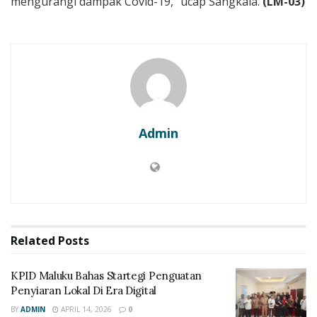
mengurangi dampak Covid-19,” ucap Sangkala.
(LM-03)
Admin
Related
Posts
KPID Maluku Bahas Startegi Penguatan
Penyiaran Lokal Di Era Digital
BY
ADMIN
APRIL 14, 2026
0