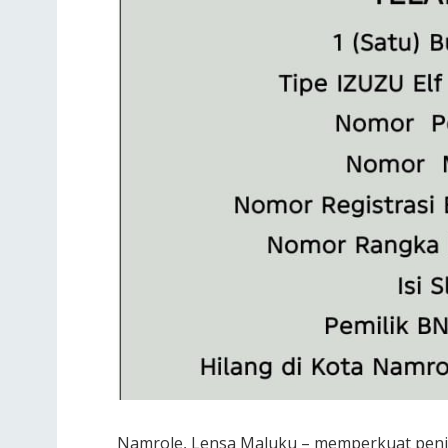
Namrole, Lensa Maluku – memperkuat peni