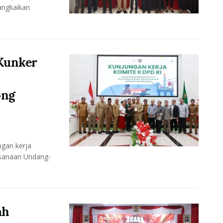
angkaikan
Kunker
ong
gan kerja
ksanaan Undang-
ah