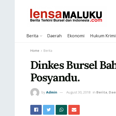
Berita
Daerah
Ekonomi
Hukum Krimi
Home
Berita
Dinkes Bursel Bah
Posyandu.
by
Admin
August 30, 2018
in
Berita
,
Dae