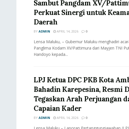
Sambut Pangdam XV/Pattim
Perkuat Sinergi untuk Keam
Daerah
BY
ADMIN
APRIL 14, 2026
0
Lensa Maluku, – Gubernur Maluku menghadiri acar
Panglima Kodam XV/Pattimura dari Mayjen TNI Put
Handoyo kepada...
LPJ Ketua DPC PKB Kota Am
Bahadin Karepesina, Resmi D
Tegaskan Arah Perjuangan d
Capaian Kader
BY
ADMIN
APRIL 14, 2026
0
Lensa Maluku – Laporan Pertanggungjawaban (LP