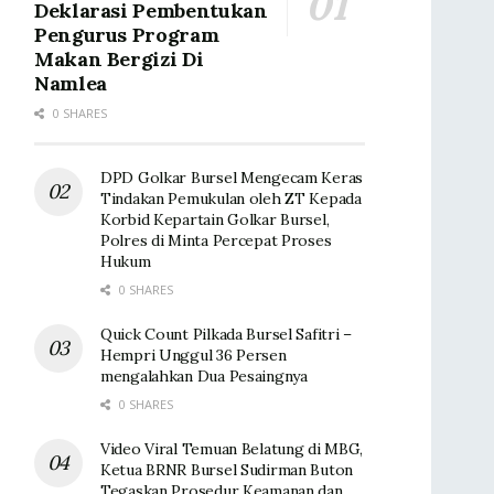
Deklarasi Pembentukan
Pengurus Program
Makan Bergizi Di
Namlea
0 SHARES
DPD Golkar Bursel Mengecam Keras
Tindakan Pemukulan oleh ZT Kepada
Korbid Kepartain Golkar Bursel,
Polres di Minta Percepat Proses
Hukum
0 SHARES
Quick Count Pilkada Bursel Safitri –
Hempri Unggul 36 Persen
mengalahkan Dua Pesaingnya
0 SHARES
Video Viral Temuan Belatung di MBG,
Ketua BRNR Bursel Sudirman Buton
Tegaskan Prosedur Keamanan dan