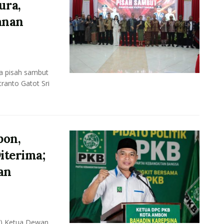
ura,
anan
a pisah sambut
ranto Gatot Sri
bon,
iterima;
an
J) Ketua Dewan