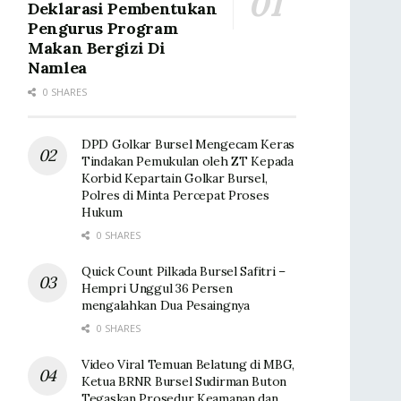
Deklarasi Pembentukan
Pengurus Program
Makan Bergizi Di
Namlea
0 SHARES
DPD Golkar Bursel Mengecam Keras
Tindakan Pemukulan oleh ZT Kepada
Korbid Kepartain Golkar Bursel,
Polres di Minta Percepat Proses
Hukum
0 SHARES
Quick Count Pilkada Bursel Safitri –
Hempri Unggul 36 Persen
mengalahkan Dua Pesaingnya
0 SHARES
Video Viral Temuan Belatung di MBG,
Ketua BRNR Bursel Sudirman Buton
Tegaskan Prosedur Keamanan dan