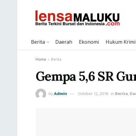
Berita
Daerah
Ekonomi
Hukum Krimi
Home
Berita
Gempa 5,6 SR Gu
by
Admin
October 12, 2018
in
Berita
,
Da