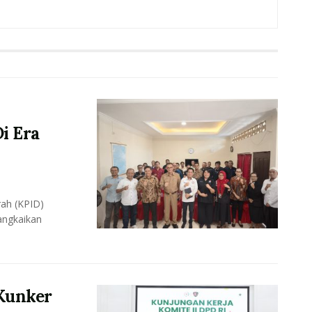
i Era
ah (KPID)
angkaikan
Kunker