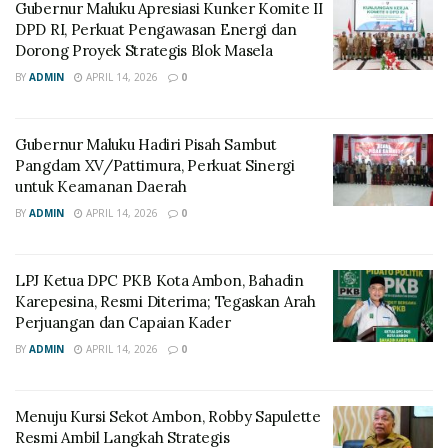
Gubernur Maluku Apresiasi Kunker Komite II
DPD RI, Perkuat Pengawasan Energi dan
Dorong Proyek Strategis Blok Masela
BY
ADMIN
APRIL 14, 2026
0
Gubernur Maluku Hadiri Pisah Sambut
Pangdam XV/Pattimura, Perkuat Sinergi
untuk Keamanan Daerah
BY
ADMIN
APRIL 14, 2026
0
LPJ Ketua DPC PKB Kota Ambon, Bahadin
Karepesina, Resmi Diterima; Tegaskan Arah
Perjuangan dan Capaian Kader
BY
ADMIN
APRIL 14, 2026
0
Menuju Kursi Sekot Ambon, Robby Sapulette
Resmi Ambil Langkah Strategis