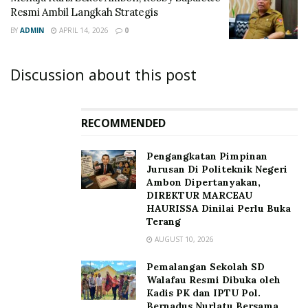
Resmi Ambil Langkah Strategis
BY
ADMIN
APRIL 14, 2026
0
Discussion about this post
RECOMMENDED
Pengangkatan Pimpinan
Jurusan Di Politeknik Negeri
Ambon Dipertanyakan,
DIREKTUR MARCEAU
HAURISSA Dinilai Perlu Buka
Terang
AUGUST 10, 2026
Pemalangan Sekolah SD
Walafau Resmi Dibuka oleh
Kadis PK dan IPTU Pol.
Bernadus Nurlatu Bersama