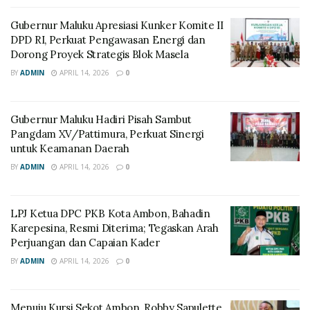
Gubernur Maluku Apresiasi Kunker Komite II
DPD RI, Perkuat Pengawasan Energi dan
Dorong Proyek Strategis Blok Masela
BY
ADMIN
APRIL 14, 2026
0
Gubernur Maluku Hadiri Pisah Sambut
Pangdam XV/Pattimura, Perkuat Sinergi
untuk Keamanan Daerah
BY
ADMIN
APRIL 14, 2026
0
LPJ Ketua DPC PKB Kota Ambon, Bahadin
Karepesina, Resmi Diterima; Tegaskan Arah
Perjuangan dan Capaian Kader
BY
ADMIN
APRIL 14, 2026
0
Menuju Kursi Sekot Ambon, Robby Sapulette