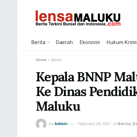
Berita
Daerah
Ekonomi
Hukum Krimi
Home
Berita
Kepala BNNP Mal
Ke Dinas Pendid
Maluku
by
Admin
February 28, 2021
in
Berita
,
D