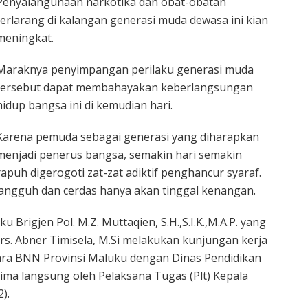
Penyalahgunaan narkotika dan obat-obatan
terlarang di kalangan generasi muda dewasa ini kian
meningkat.
Maraknya penyimpangan perilaku generasi muda
tersebut dapat membahayakan keberlangsungan
hidup bangsa ini di kemudian hari.
Karena pemuda sebagai generasi yang diharapkan
menjadi penerus bangsa, semakin hari semakin
rapuh digerogoti zat-zat adiktif penghancur syaraf.
tangguh dan cerdas hanya akan tinggal kenangan.
 Brigjen Pol. M.Z. Muttaqien, S.H.,S.I.K.,M.A.P. yang
s. Abner Timisela, M.Si melakukan kunjungan kerja
ara BNN Provinsi Maluku dengan Dinas Pendidikan
ima langsung oleh Pelaksana Tugas (Plt) Kepala
).