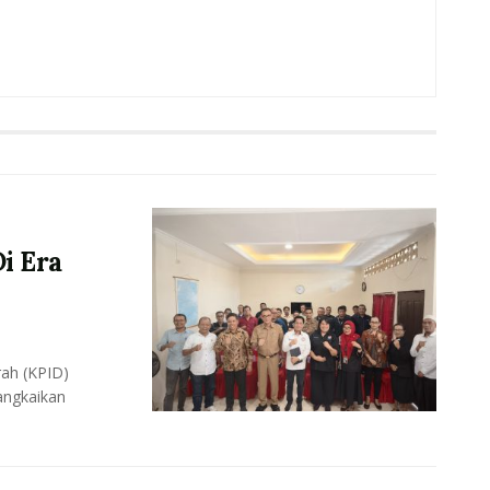
i Era
ah (KPID)
angkaikan