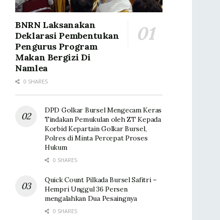
BNRN Laksanakan
Deklarasi Pembentukan
Pengurus Program
Makan Bergizi Di
Namlea
0 SHARES
DPD Golkar Bursel Mengecam Keras
Tindakan Pemukulan oleh ZT Kepada
Korbid Kepartain Golkar Bursel,
Polres di Minta Percepat Proses
Hukum
0 SHARES
Quick Count Pilkada Bursel Safitri –
Hempri Unggul 36 Persen
mengalahkan Dua Pesaingnya
0 SHARES