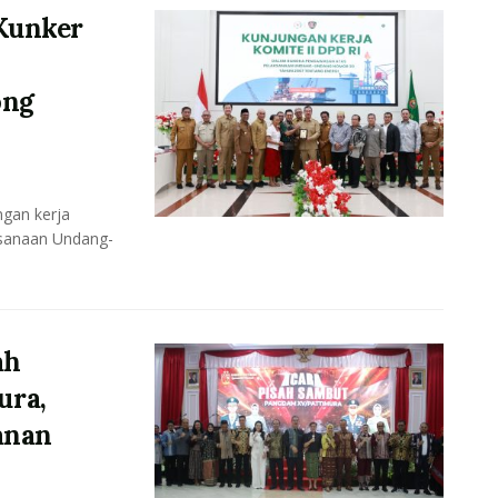
Kunker
ong
gan kerja
ksanaan Undang-
ah
ura,
anan