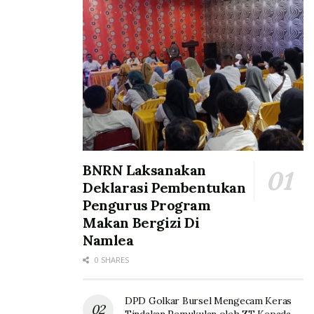
BNRN Laksanakan
Deklarasi Pembentukan
Pengurus Program
Makan Bergizi Di
Namlea
0 SHARES
DPD Golkar Bursel Mengecam Keras
Tindakan Pemukulan oleh ZT Kepada