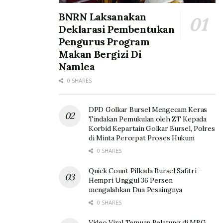
BNRN Laksanakan
Deklarasi Pembentukan
Pengurus Program
Makan Bergizi Di
Namlea
0 SHARES
DPD Golkar Bursel Mengecam Keras
Tindakan Pemukulan oleh ZT Kepada
Korbid Kepartain Golkar Bursel, Polres
di Minta Percepat Proses Hukum
0 SHARES
Quick Count Pilkada Bursel Safitri –
Hempri Unggul 36 Persen
mengalahkan Dua Pesaingnya
0 SHARES
Video Viral Temuan Belatung di MBG,