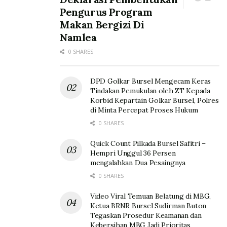
Pengurus Program
Makan Bergizi Di
Namlea
0 SHARES
DPD Golkar Bursel Mengecam Keras
Tindakan Pemukulan oleh ZT Kepada
Korbid Kepartain Golkar Bursel, Polres
di Minta Percepat Proses Hukum
0 SHARES
Quick Count Pilkada Bursel Safitri –
Hempri Unggul 36 Persen
mengalahkan Dua Pesaingnya
0 SHARES
Video Viral Temuan Belatung di MBG,
Ketua BRNR Bursel Sudirman Buton
Tegaskan Prosedur Keamanan dan
Kebersihan MBG Jadi Prioritas