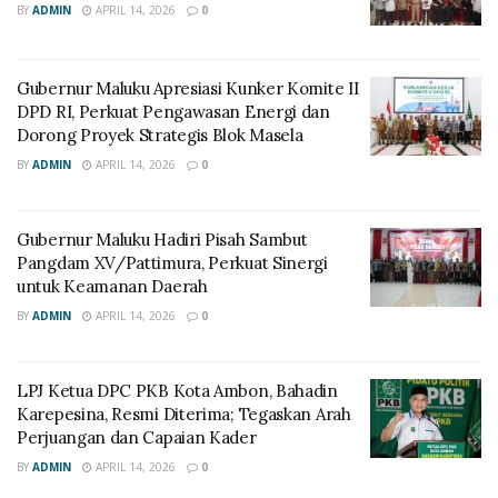
BY
ADMIN
APRIL 14, 2026
0
Gubernur Maluku Apresiasi Kunker Komite II
DPD RI, Perkuat Pengawasan Energi dan
Dorong Proyek Strategis Blok Masela
BY
ADMIN
APRIL 14, 2026
0
Gubernur Maluku Hadiri Pisah Sambut
Pangdam XV/Pattimura, Perkuat Sinergi
untuk Keamanan Daerah
BY
ADMIN
APRIL 14, 2026
0
LPJ Ketua DPC PKB Kota Ambon, Bahadin
Karepesina, Resmi Diterima; Tegaskan Arah
Perjuangan dan Capaian Kader
BY
ADMIN
APRIL 14, 2026
0