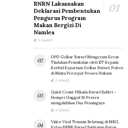
BNRN Laksanakan
Deklarasi Pembentukan
Pengurus Program
Makan Bergizi Di
Namlea
0 SHARES
DPD Golkar Bursel Mengecam Keras
Tindakan Pemukulan oleh ZT Kepada
Korbid Kepartain Golkar Bursel, Polres
di Minta Percepat Proses Hukum
0 SHARES
Quick Count Pilkada Bursel Safitri –
Hempri Unggul 36 Persen
mengalahkan Dua Pesaingnya
0 SHARES
Video Viral Temuan Belatung di MBG,
Ketua BRNR Bursel Sudirman Buton