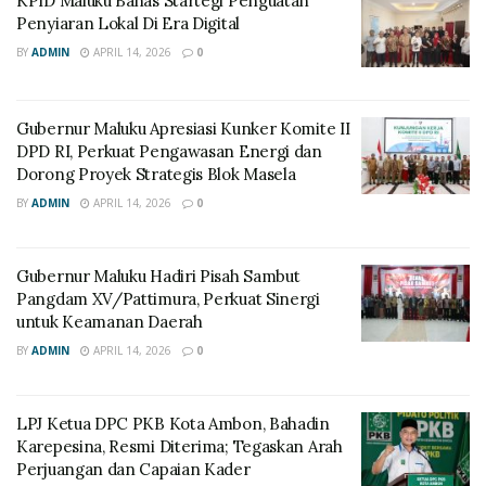
KPID Maluku Bahas Startegi Penguatan
Penyiaran Lokal Di Era Digital
BY
ADMIN
APRIL 14, 2026
0
Gubernur Maluku Apresiasi Kunker Komite II
DPD RI, Perkuat Pengawasan Energi dan
Dorong Proyek Strategis Blok Masela
BY
ADMIN
APRIL 14, 2026
0
Gubernur Maluku Hadiri Pisah Sambut
Pangdam XV/Pattimura, Perkuat Sinergi
untuk Keamanan Daerah
BY
ADMIN
APRIL 14, 2026
0
LPJ Ketua DPC PKB Kota Ambon, Bahadin
Karepesina, Resmi Diterima; Tegaskan Arah
Perjuangan dan Capaian Kader