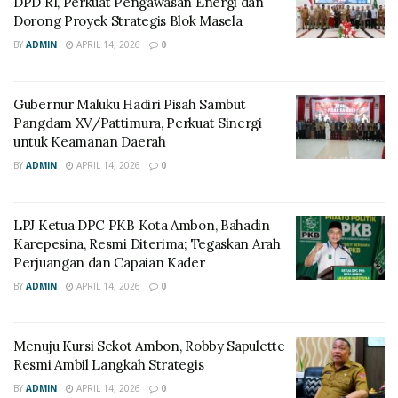
DPD RI, Perkuat Pengawasan Energi dan
Dorong Proyek Strategis Blok Masela
BY
ADMIN
APRIL 14, 2026
0
Gubernur Maluku Hadiri Pisah Sambut
Pangdam XV/Pattimura, Perkuat Sinergi
untuk Keamanan Daerah
BY
ADMIN
APRIL 14, 2026
0
LPJ Ketua DPC PKB Kota Ambon, Bahadin
Karepesina, Resmi Diterima; Tegaskan Arah
Perjuangan dan Capaian Kader
BY
ADMIN
APRIL 14, 2026
0
Menuju Kursi Sekot Ambon, Robby Sapulette
Resmi Ambil Langkah Strategis
BY
ADMIN
APRIL 14, 2026
0