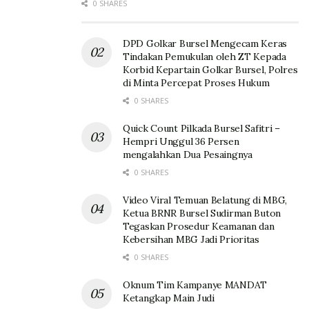
0 SHARES
DPD Golkar Bursel Mengecam Keras
Tindakan Pemukulan oleh ZT Kepada
Korbid Kepartain Golkar Bursel, Polres
di Minta Percepat Proses Hukum
0 SHARES
Quick Count Pilkada Bursel Safitri –
Hempri Unggul 36 Persen
mengalahkan Dua Pesaingnya
0 SHARES
Video Viral Temuan Belatung di MBG,
Ketua BRNR Bursel Sudirman Buton
Tegaskan Prosedur Keamanan dan
Kebersihan MBG Jadi Prioritas
0 SHARES
Oknum Tim Kampanye MANDAT
Ketangkap Main Judi