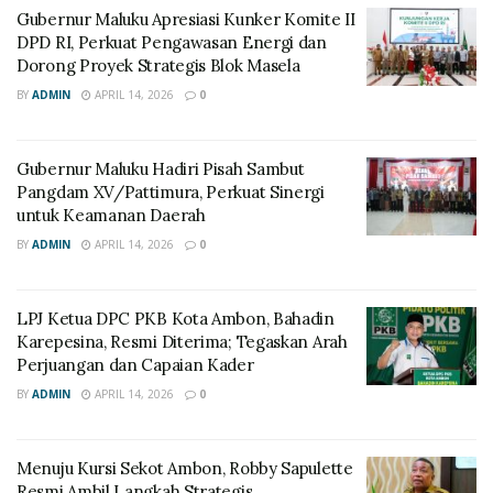
Gubernur Maluku Apresiasi Kunker Komite II
DPD RI, Perkuat Pengawasan Energi dan
Dorong Proyek Strategis Blok Masela
BY
ADMIN
APRIL 14, 2026
0
Gubernur Maluku Hadiri Pisah Sambut
Pangdam XV/Pattimura, Perkuat Sinergi
untuk Keamanan Daerah
BY
ADMIN
APRIL 14, 2026
0
LPJ Ketua DPC PKB Kota Ambon, Bahadin
Karepesina, Resmi Diterima; Tegaskan Arah
Perjuangan dan Capaian Kader
BY
ADMIN
APRIL 14, 2026
0
Menuju Kursi Sekot Ambon, Robby Sapulette
Resmi Ambil Langkah Strategis