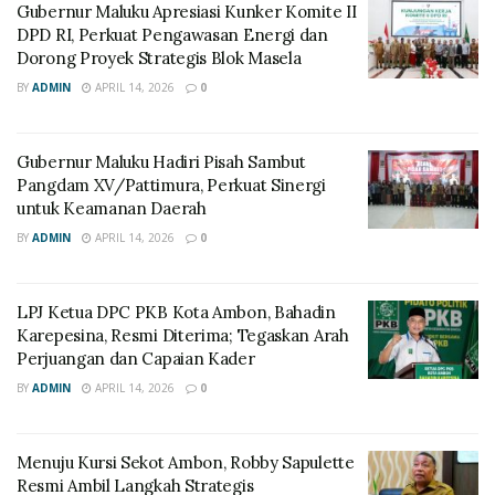
Gubernur Maluku Apresiasi Kunker Komite II
DPD RI, Perkuat Pengawasan Energi dan
Dorong Proyek Strategis Blok Masela
BY
ADMIN
APRIL 14, 2026
0
Gubernur Maluku Hadiri Pisah Sambut
Pangdam XV/Pattimura, Perkuat Sinergi
untuk Keamanan Daerah
BY
ADMIN
APRIL 14, 2026
0
LPJ Ketua DPC PKB Kota Ambon, Bahadin
Karepesina, Resmi Diterima; Tegaskan Arah
Perjuangan dan Capaian Kader
BY
ADMIN
APRIL 14, 2026
0
Menuju Kursi Sekot Ambon, Robby Sapulette
Resmi Ambil Langkah Strategis