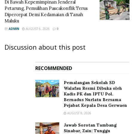
Di Bawah Kepemimpinan Jenderal
Petarung, Pemulihan Pascakonflik Terus
Dipercepat Demi Kedamaian di Tanah
Maluku
BY
ADMIN
AUGUST 6, 2026
0
Discussion about this post
RECOMMENDED
Pemalangan Sekolah SD
Walafau Resmi Dibuka oleh
Kadis PK dan IPTU Pol.
Bernadus Nurlatu Bersama
Pejabat Kepala Desa Gerwaen
AUGUST 8, 2026
Jawab Sorotan Tambang
Sinabar, Zain: Tunggu