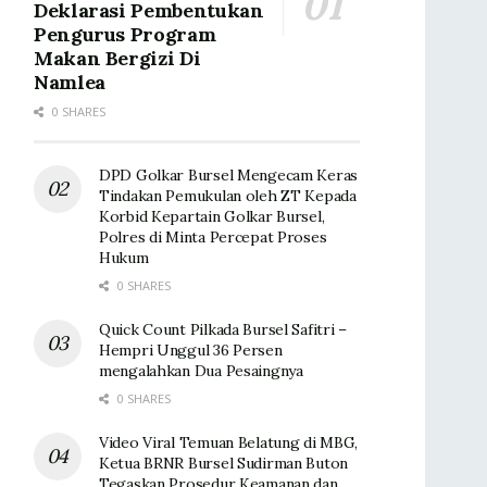
Deklarasi Pembentukan
Pengurus Program
Makan Bergizi Di
Namlea
0 SHARES
DPD Golkar Bursel Mengecam Keras
Tindakan Pemukulan oleh ZT Kepada
Korbid Kepartain Golkar Bursel,
Polres di Minta Percepat Proses
Hukum
0 SHARES
Quick Count Pilkada Bursel Safitri –
Hempri Unggul 36 Persen
mengalahkan Dua Pesaingnya
0 SHARES
Video Viral Temuan Belatung di MBG,
Ketua BRNR Bursel Sudirman Buton
Tegaskan Prosedur Keamanan dan