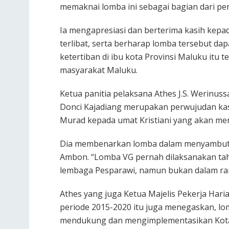
memaknai lomba ini sebagai bagian dari p
Ia mengapresiasi dan berterima kasih kepad
terlibat, serta berharap lomba tersebut da
ketertiban di ibu kota Provinsi Maluku itu 
masyarakat Maluku.
Ketua panitia pelaksana Athes J.S. Werinus
Donci Kajadiang merupakan perwujudan kasi
Murad kepada umat Kristiani yang akan mer
Dia membenarkan lomba dalam menyambut Na
Ambon. “Lomba VG pernah dilaksanakan tah
lembaga Pesparawi, namun bukan dalam ran
Athes yang juga Ketua Majelis Pekerja Har
periode 2015-2020 itu juga menegaskan, lo
mendukung dan mengimplementasikan Kota