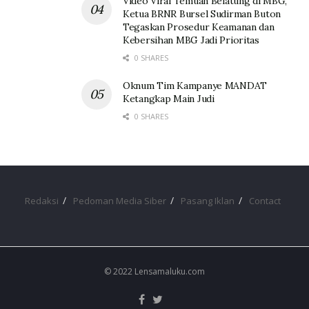
Video Viral Temuan Belatung di MBG,
Ketua BRNR Bursel Sudirman Buton
Tegaskan Prosedur Keamanan dan
Kebersihan MBG Jadi Prioritas
0 SHARES
Oknum Tim Kampanye MANDAT
Ketangkap Main Judi
0 SHARES
Redaksi
Pedoman Media Siber
Pasang Iklan
Contact
© 2022 Lensamaluku.com