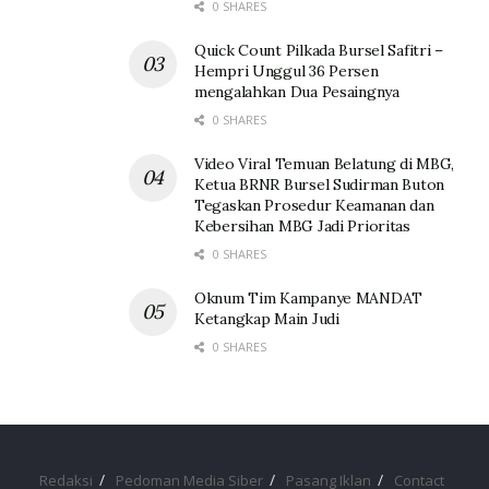
0 SHARES
Quick Count Pilkada Bursel Safitri –
Hempri Unggul 36 Persen
mengalahkan Dua Pesaingnya
0 SHARES
Video Viral Temuan Belatung di MBG,
Ketua BRNR Bursel Sudirman Buton
Tegaskan Prosedur Keamanan dan
Kebersihan MBG Jadi Prioritas
0 SHARES
Oknum Tim Kampanye MANDAT
Ketangkap Main Judi
0 SHARES
Redaksi
Pedoman Media Siber
Pasang Iklan
Contact