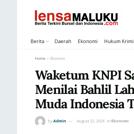
Berita
Daerah
Ekonomi
Hukum Krimi
Home
Ekonomi
Waketum KNPI Sa
Menilai Bahlil L
Muda Indonesia T
by
Admin
August 22, 2024
in
Ekonomi