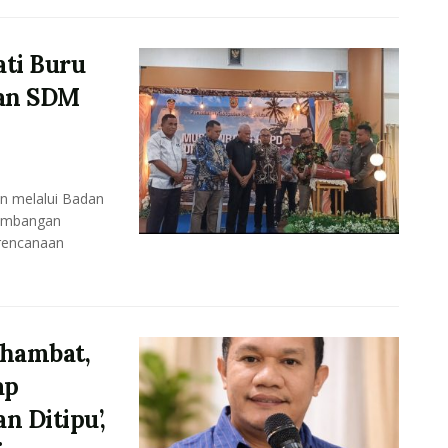
ti Buru
tan SDM
n melalui Badan
gembangan
rencanaan
ghambat,
ap
n Ditipu’,