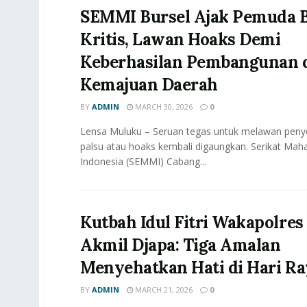
SEMMI Bursel Ajak Pemuda B
Kritis, Lawan Hoaks Demi
Keberhasilan Pembangunan 
Kemajuan Daerah
BY
ADMIN
MARCH 30, 2026
0
Lensa Muluku – Seruan tegas untuk melawan peny
palsu atau hoaks kembali digaungkan. Serikat Mah
Indonesia (SEMMI) Cabang...
Kutbah Idul Fitri Wakapolres
Akmil Djapa: Tiga Amalan
Menyehatkan Hati di Hari Ra
BY
ADMIN
MARCH 21, 2026
0