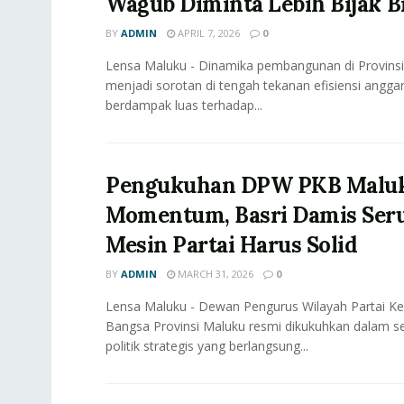
Wagub Diminta Lebih Bijak B
BY
ADMIN
APRIL 7, 2026
0
Lensa Maluku - Dinamika pembangunan di Provinsi
menjadi sorotan di tengah tekanan efisiensi angga
berdampak luas terhadap...
Pengukuhan DPW PKB Maluk
Momentum, Basri Damis Ser
Mesin Partai Harus Solid
BY
ADMIN
MARCH 31, 2026
0
Lensa Maluku - Dewan Pengurus Wilayah Partai Ke
Bangsa Provinsi Maluku resmi dikukuhkan dalam 
politik strategis yang berlangsung...