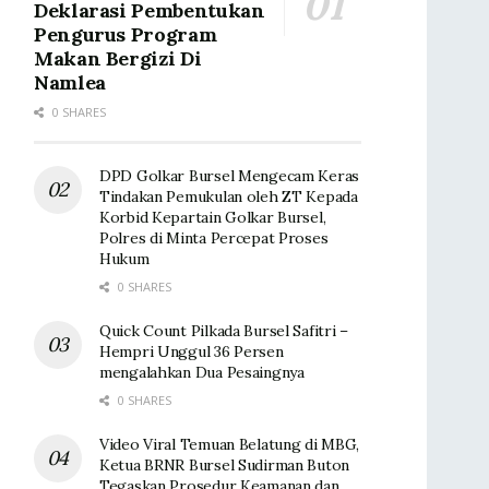
Deklarasi Pembentukan
Pengurus Program
Makan Bergizi Di
Namlea
0 SHARES
DPD Golkar Bursel Mengecam Keras
Tindakan Pemukulan oleh ZT Kepada
Korbid Kepartain Golkar Bursel,
Polres di Minta Percepat Proses
Hukum
0 SHARES
Quick Count Pilkada Bursel Safitri –
Hempri Unggul 36 Persen
mengalahkan Dua Pesaingnya
0 SHARES
Video Viral Temuan Belatung di MBG,
Ketua BRNR Bursel Sudirman Buton
Tegaskan Prosedur Keamanan dan