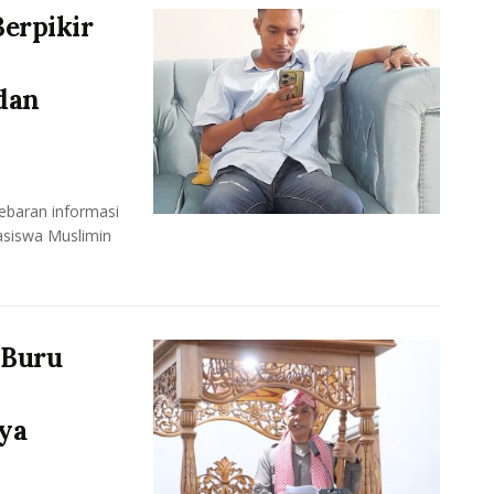
erpikir
dan
ebaran informasi
asiswa Muslimin
 Buru
ya