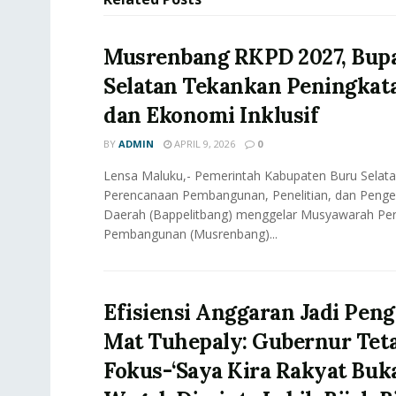
Musrenbang RKPD 2027, Bupa
Selatan Tekankan Peningka
dan Ekonomi Inklusif
BY
ADMIN
APRIL 9, 2026
0
Lensa Maluku,- Pemerintah Kabupaten Buru Selata
Perencanaan Pembangunan, Penelitian, dan Pen
Daerah (Bappelitbang) menggelar Musyawarah Pe
Pembangunan (Musrenbang)...
Efisiensi Anggaran Jadi Pen
Mat Tuhepaly: Gubernur Tet
Fokus-‘Saya Kira Rakyat Buka