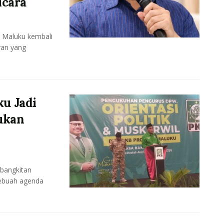
icara
 Maluku kembali
ran yang
u Jadi
ukan
bangkitan
sebuah agenda