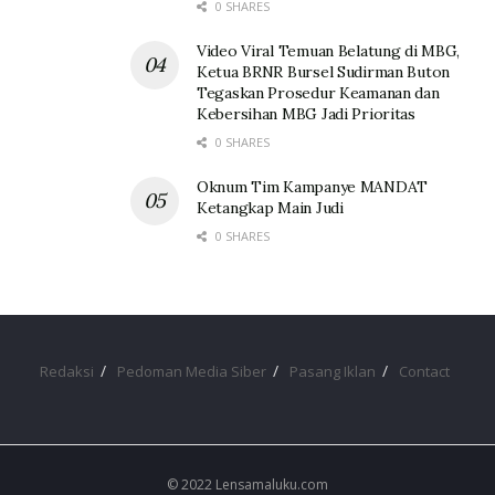
0 SHARES
Video Viral Temuan Belatung di MBG,
Ketua BRNR Bursel Sudirman Buton
Tegaskan Prosedur Keamanan dan
Kebersihan MBG Jadi Prioritas
0 SHARES
Oknum Tim Kampanye MANDAT
Ketangkap Main Judi
0 SHARES
Redaksi
Pedoman Media Siber
Pasang Iklan
Contact
© 2022 Lensamaluku.com