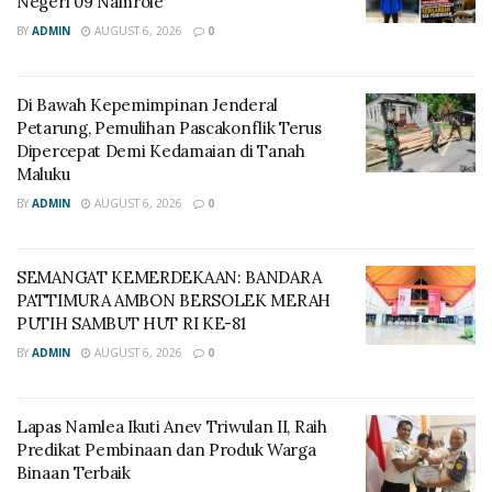
Negeri 09 Namrole
BY
ADMIN
AUGUST 6, 2026
0
Di Bawah Kepemimpinan Jenderal
Petarung, Pemulihan Pascakonflik Terus
Dipercepat Demi Kedamaian di Tanah
Maluku
BY
ADMIN
AUGUST 6, 2026
0
SEMANGAT KEMERDEKAAN: BANDARA
PATTIMURA AMBON BERSOLEK MERAH
PUTIH SAMBUT HUT RI KE-81
BY
ADMIN
AUGUST 6, 2026
0
Lapas Namlea Ikuti Anev Triwulan II, Raih
Predikat Pembinaan dan Produk Warga
Binaan Terbaik