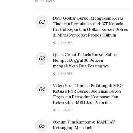
0 SHARES
DPD Golkar Bursel Mengecam Keras
Tindakan Pemukulan oleh ZT Kepada
Korbid Kepartain Golkar Bursel, Polres
di Minta Percepat Proses Hukum
0 SHARES
Quick Count Pilkada Bursel Safitri –
Hempri Unggul 36 Persen
mengalahkan Dua Pesaingnya
0 SHARES
Video Viral Temuan Belatung di MBG,
Ketua BRNR Bursel Sudirman Buton
Tegaskan Prosedur Keamanan dan
Kebersihan MBG Jadi Prioritas
0 SHARES
Oknum Tim Kampanye MANDAT
Ketangkap Main Judi