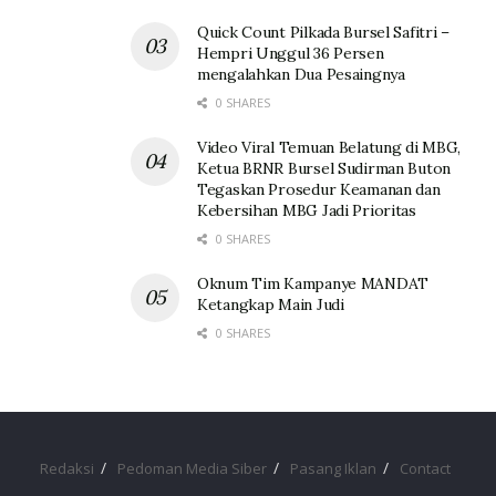
Quick Count Pilkada Bursel Safitri –
Hempri Unggul 36 Persen
mengalahkan Dua Pesaingnya
0 SHARES
Video Viral Temuan Belatung di MBG,
Ketua BRNR Bursel Sudirman Buton
Tegaskan Prosedur Keamanan dan
Kebersihan MBG Jadi Prioritas
0 SHARES
Oknum Tim Kampanye MANDAT
Ketangkap Main Judi
0 SHARES
Redaksi
Pedoman Media Siber
Pasang Iklan
Contact