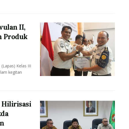
ulan II,
n Produk
Lapas) Kelas III
lam kegitan
ilirisasi
kda
an