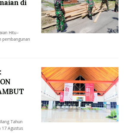
maian di
ian Hitu–
uan pembangunan
.
:
BON
SAMBUT
Ulang Tahun
a 17 Agustus