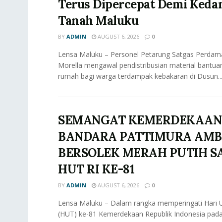
Terus Dipercepat Demi Keda
Tanah Maluku
BY
ADMIN
AUGUST 6, 2026
0
Lensa Maluku – Personel Petarung Satgas Perdama
Morella mengawal pendistribusian material bant
rumah bagi warga terdampak kebakaran di Dusun..
SEMANGAT KEMERDEKAAN
BANDARA PATTIMURA AM
BERSOLEK MERAH PUTIH 
HUT RI KE-81
BY
ADMIN
AUGUST 6, 2026
0
Lensa Maluku – Dalam rangka memperingati Hari 
(HUT) ke-81 Kemerdekaan Republik Indonesia pad