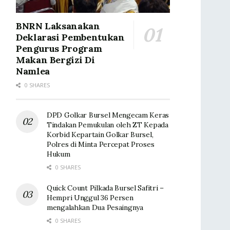
BNRN Laksanakan
Deklarasi Pembentukan
Pengurus Program
Makan Bergizi Di
Namlea
0 SHARES
DPD Golkar Bursel Mengecam Keras
Tindakan Pemukulan oleh ZT Kepada
Korbid Kepartain Golkar Bursel,
Polres di Minta Percepat Proses
Hukum
0 SHARES
Quick Count Pilkada Bursel Safitri –
Hempri Unggul 36 Persen
mengalahkan Dua Pesaingnya
0 SHARES