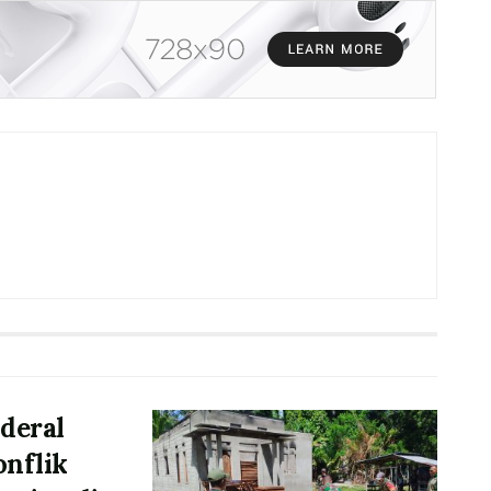
deral
onflik