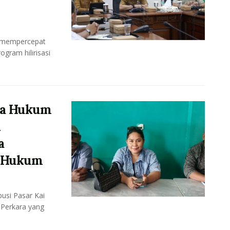
s mempercepat
gram hilirisasi
asa Hukum
n
a
s Hukum
usi Pasar Kai
 Perkara yang