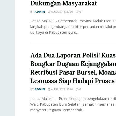
Dukungan Masyarakat
BY
ADMIN
AUGUST 4, 2026
0
Lensa Maluku, - ‎Pemerintah Provinsi Maluku teru
langkah pengembangan sektor pertanian melalui pro
ubi kayu di Kabupaten Buru...
Ada Dua Laporan Polisi! Ku
Bongkar Dugaan Kejanggala
Retribusi Pasar Bursel, Moan
Lesnussa Siap Hadapi Prose
BY
ADMIN
AUGUST 3, 2026
0
Lensa Maluku, – Polemik dugaan pengelolaan retrib
Wait, Kabupaten Buru Selatan, semakin memanas.
menyeret Pegawai Pemerintah...