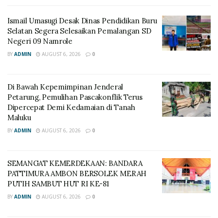
Ismail Umasugi Desak Dinas Pendidikan Buru
Selatan Segera Selesaikan Pemalangan SD
Negeri 09 Namrole
BY
ADMIN
AUGUST 6, 2026
0
Di Bawah Kepemimpinan Jenderal
Petarung, Pemulihan Pascakonflik Terus
Dipercepat Demi Kedamaian di Tanah
Maluku
BY
ADMIN
AUGUST 6, 2026
0
SEMANGAT KEMERDEKAAN: BANDARA
PATTIMURA AMBON BERSOLEK MERAH
PUTIH SAMBUT HUT RI KE-81
BY
ADMIN
AUGUST 6, 2026
0