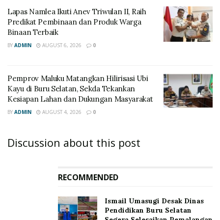
Lapas Namlea Ikuti Anev Triwulan II, Raih
Predikat Pembinaan dan Produk Warga
Binaan Terbaik
BY
ADMIN
AUGUST 6, 2026
0
‎Pemprov Maluku Matangkan Hilirisasi Ubi
Kayu di Buru Selatan, Sekda Tekankan
Kesiapan Lahan dan Dukungan Masyarakat
BY
ADMIN
AUGUST 4, 2026
0
Discussion about this post
RECOMMENDED
Ismail Umasugi Desak Dinas
Pendidikan Buru Selatan
Segera Selesaikan Pemalangan