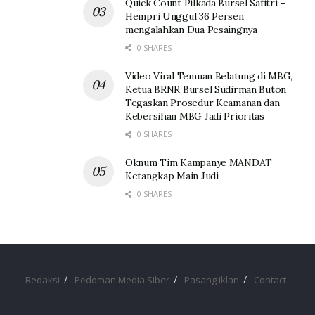
Quick Count Pilkada Bursel Safitri –
Hempri Unggul 36 Persen
mengalahkan Dua Pesaingnya
0 SHARES
Video Viral Temuan Belatung di MBG,
Ketua BRNR Bursel Sudirman Buton
Tegaskan Prosedur Keamanan dan
Kebersihan MBG Jadi Prioritas
0 SHARES
Oknum Tim Kampanye MANDAT
Ketangkap Main Judi
0 SHARES
Redaksi
Pedoman Media Siber
Pasang Iklan
Contact