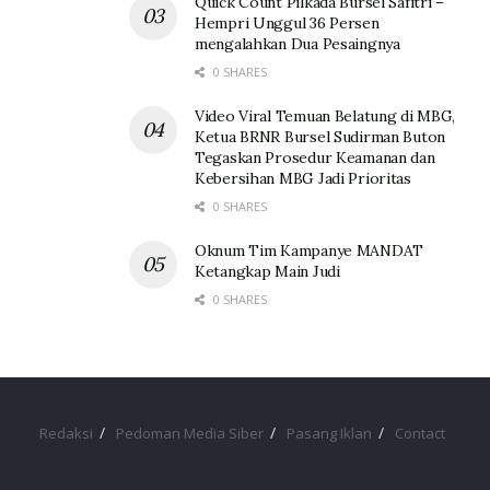
Quick Count Pilkada Bursel Safitri –
Hempri Unggul 36 Persen
mengalahkan Dua Pesaingnya
0 SHARES
Video Viral Temuan Belatung di MBG,
Ketua BRNR Bursel Sudirman Buton
Tegaskan Prosedur Keamanan dan
Kebersihan MBG Jadi Prioritas
0 SHARES
Oknum Tim Kampanye MANDAT
Ketangkap Main Judi
0 SHARES
Redaksi
Pedoman Media Siber
Pasang Iklan
Contact