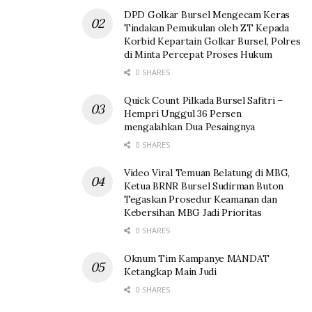
DPD Golkar Bursel Mengecam Keras
Tindakan Pemukulan oleh ZT Kepada
Korbid Kepartain Golkar Bursel, Polres
di Minta Percepat Proses Hukum
0 SHARES
Quick Count Pilkada Bursel Safitri –
Hempri Unggul 36 Persen
mengalahkan Dua Pesaingnya
0 SHARES
Video Viral Temuan Belatung di MBG,
Ketua BRNR Bursel Sudirman Buton
Tegaskan Prosedur Keamanan dan
Kebersihan MBG Jadi Prioritas
0 SHARES
Oknum Tim Kampanye MANDAT
Ketangkap Main Judi
0 SHARES