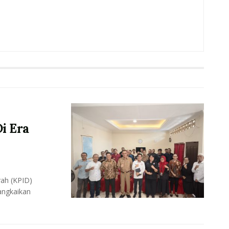
i Era
ah (KPID)
angkaikan