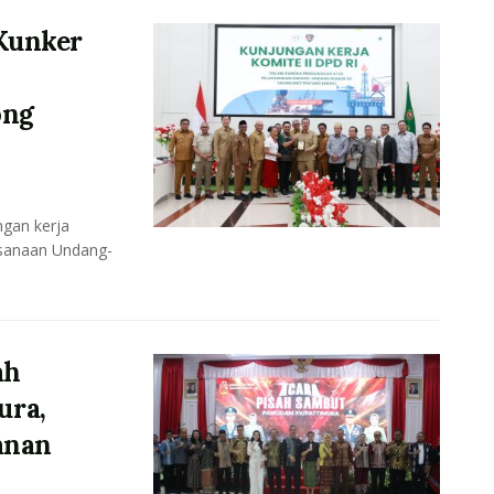
Kunker
ong
gan kerja
ksanaan Undang-
ah
ura,
anan