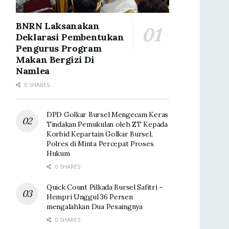
BNRN Laksanakan
Deklarasi Pembentukan
Pengurus Program
Makan Bergizi Di
Namlea
0 SHARES
DPD Golkar Bursel Mengecam Keras
Tindakan Pemukulan oleh ZT Kepada
Korbid Kepartain Golkar Bursel,
Polres di Minta Percepat Proses
Hukum
0 SHARES
Quick Count Pilkada Bursel Safitri –
Hempri Unggul 36 Persen
mengalahkan Dua Pesaingnya
0 SHARES