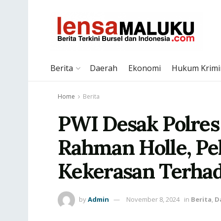
Berita
Daerah
Ekonomi
Hukum Krimi
Home
Berita
PWI Desak Polres
Rahman Holle, Pe
Kekerasan Terha
by
Admin
November 8, 2024
in
Berita
,
D