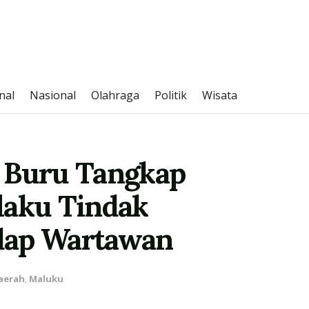
nal
Nasional
Olahraga
Politik
Wisata
 Buru Tangkap
laku Tindak
dap Wartawan
aerah
,
Maluku