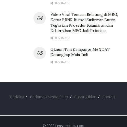
0 SHARES
Video Viral Temuan Belatung di MBG,
Ketua BRNR Bursel Sudirman Buton
Tegaskan Prosedur Keamanan dan
Kebersihan MBG Jadi Prioritas
0 SHARES
Oknum Tim Kampanye MANDAT
Ketangkap Main Judi
0 SHARES
Redaksi
Pedoman Media Siber
Pasang Iklan
Contact
© 2022 Lensamaluku.com