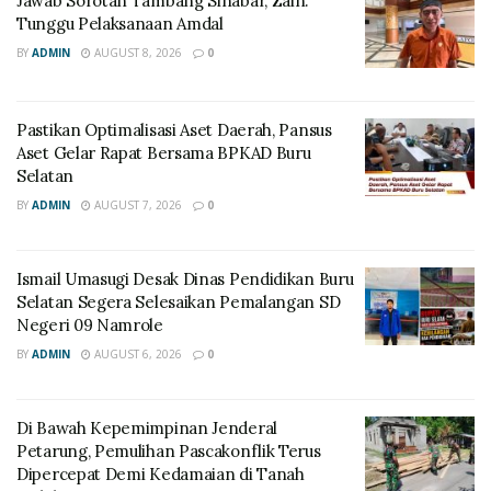
Jawab Sorotan Tambang Sinabar, Zain:
Tunggu Pelaksanaan Amdal
BY
ADMIN
AUGUST 8, 2026
0
Pastikan Optimalisasi Aset Daerah, Pansus
Aset Gelar Rapat Bersama BPKAD Buru
Selatan
BY
ADMIN
AUGUST 7, 2026
0
Ismail Umasugi Desak Dinas Pendidikan Buru
Selatan Segera Selesaikan Pemalangan SD
Negeri 09 Namrole
BY
ADMIN
AUGUST 6, 2026
0
Di Bawah Kepemimpinan Jenderal
Petarung, Pemulihan Pascakonflik Terus
Dipercepat Demi Kedamaian di Tanah