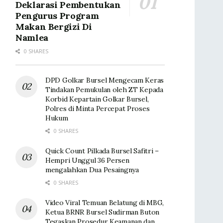
Deklarasi Pembentukan
Pengurus Program
Makan Bergizi Di
Namlea
0 SHARES
DPD Golkar Bursel Mengecam Keras
Tindakan Pemukulan oleh ZT Kepada
Korbid Kepartain Golkar Bursel,
Polres di Minta Percepat Proses
Hukum
0 SHARES
Quick Count Pilkada Bursel Safitri –
Hempri Unggul 36 Persen
mengalahkan Dua Pesaingnya
0 SHARES
Video Viral Temuan Belatung di MBG,
Ketua BRNR Bursel Sudirman Buton
Tegaskan Prosedur Keamanan dan