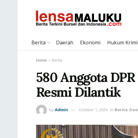
Berita
Daerah
Ekonomi
Hukum Krimi
Home
Berita
580 Anggota DPR 
Resmi Dilantik
by
Admin
October 1, 2024
in
Berita
,
Dae