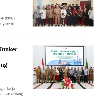
ah (KPID)
angkaikan
Kunker
ong
gan kerja
ksanaan Undang-