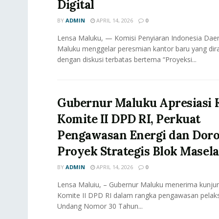
Digital
BY
ADMIN
APRIL 14, 2026
0
Lensa Maluku, — Komisi Penyiaran Indonesia Daer
Maluku menggelar peresmian kantor baru yang dir
dengan diskusi terbatas bertema “Proyeksi...
Gubernur Maluku Apresiasi 
Komite II DPD RI, Perkuat
Pengawasan Energi dan Dor
Proyek Strategis Blok Masela
BY
ADMIN
APRIL 14, 2026
0
Lensa Maluiu, – Gubernur Maluku menerima kunjun
Komite II DPD RI dalam rangka pengawasan pela
Undang Nomor 30 Tahun...