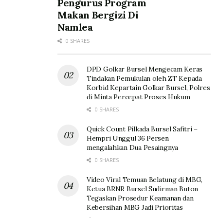
Pengurus Program
Makan Bergizi Di
Namlea
0 SHARES
DPD Golkar Bursel Mengecam Keras
Tindakan Pemukulan oleh ZT Kepada
Korbid Kepartain Golkar Bursel, Polres
di Minta Percepat Proses Hukum
0 SHARES
Quick Count Pilkada Bursel Safitri –
Hempri Unggul 36 Persen
mengalahkan Dua Pesaingnya
0 SHARES
Video Viral Temuan Belatung di MBG,
Ketua BRNR Bursel Sudirman Buton
Tegaskan Prosedur Keamanan dan
Kebersihan MBG Jadi Prioritas