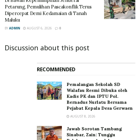
Di Bawah Kepemimpinan Jenderal
Petarung, Pemulihan Pascakonflik Terus
Dipercepat Demi Kedamaian di Tanah
Maluku
BY
ADMIN
AUGUST 6, 2026
0
Discussion about this post
RECOMMENDED
Pemalangan Sekolah SD
Walafau Resmi Dibuka oleh
Kadis PK dan IPTU Pol.
Bernadus Nurlatu Bersama
Pejabat Kepala Desa Gerwaen
AUGUST 8, 2026
Jawab Sorotan Tambang
Sinabar, Zain: Tunggu