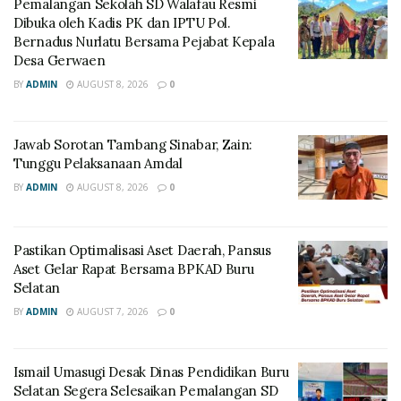
Pemalangan Sekolah SD Walafau Resmi
Dibuka oleh Kadis PK dan IPTU Pol.
Bernadus Nurlatu Bersama Pejabat Kepala
Desa Gerwaen
BY
ADMIN
AUGUST 8, 2026
0
Jawab Sorotan Tambang Sinabar, Zain:
Tunggu Pelaksanaan Amdal
BY
ADMIN
AUGUST 8, 2026
0
Pastikan Optimalisasi Aset Daerah, Pansus
Aset Gelar Rapat Bersama BPKAD Buru
Selatan
BY
ADMIN
AUGUST 7, 2026
0
Ismail Umasugi Desak Dinas Pendidikan Buru
Selatan Segera Selesaikan Pemalangan SD