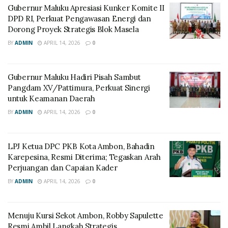
Gubernur Maluku Apresiasi Kunker Komite II
DPD RI, Perkuat Pengawasan Energi dan
Dorong Proyek Strategis Blok Masela
BY
ADMIN
APRIL 14, 2026
0
Gubernur Maluku Hadiri Pisah Sambut
Pangdam XV/Pattimura, Perkuat Sinergi
untuk Keamanan Daerah
BY
ADMIN
APRIL 14, 2026
0
LPJ Ketua DPC PKB Kota Ambon, Bahadin
Karepesina, Resmi Diterima; Tegaskan Arah
Perjuangan dan Capaian Kader
BY
ADMIN
APRIL 14, 2026
0
Menuju Kursi Sekot Ambon, Robby Sapulette
Resmi Ambil Langkah Strategis