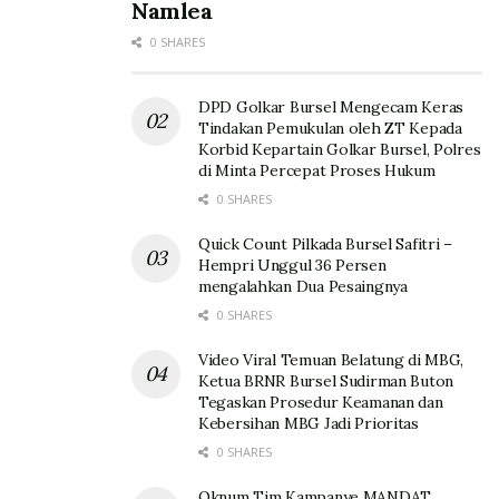
Namlea
0 SHARES
DPD Golkar Bursel Mengecam Keras
Tindakan Pemukulan oleh ZT Kepada
Korbid Kepartain Golkar Bursel, Polres
di Minta Percepat Proses Hukum
0 SHARES
Quick Count Pilkada Bursel Safitri –
Hempri Unggul 36 Persen
mengalahkan Dua Pesaingnya
0 SHARES
Video Viral Temuan Belatung di MBG,
Ketua BRNR Bursel Sudirman Buton
Tegaskan Prosedur Keamanan dan
Kebersihan MBG Jadi Prioritas
0 SHARES
Oknum Tim Kampanye MANDAT