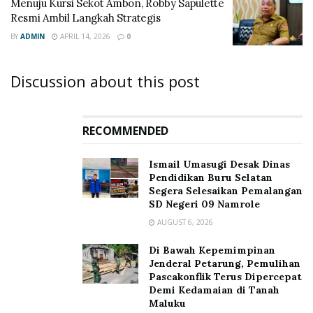
Menuju Kursi Sekot Ambon, Robby Sapulette
Resmi Ambil Langkah Strategis
BY
ADMIN
APRIL 14, 2026
0
Discussion about this post
RECOMMENDED
Ismail Umasugi Desak Dinas
Pendidikan Buru Selatan
Segera Selesaikan Pemalangan
SD Negeri 09 Namrole
AUGUST 6, 2026
Di Bawah Kepemimpinan
Jenderal Petarung, Pemulihan
Pascakonflik Terus Dipercepat
Demi Kedamaian di Tanah
Maluku