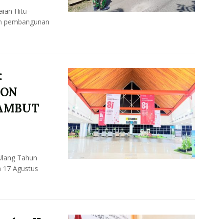
ian Hitu–
uan pembangunan
.
:
BON
SAMBUT
Ulang Tahun
a 17 Agustus