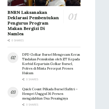
BNRN Laksanakan
Deklarasi Pembentukan
Pengurus Program
Makan Bergizi Di
Namlea
0 SHARES
DPD Golkar Bursel Mengecam Keras
Tindakan Pemukulan oleh ZT Kepada
Korbid Kepartain Golkar Bursel,
Polres di Minta Percepat Proses
Hukum
0 SHARES
Quick Count Pilkada Bursel Safitri –
Hempri Unggul 36 Persen
mengalahkan Dua Pesaingnya
0 SHARES