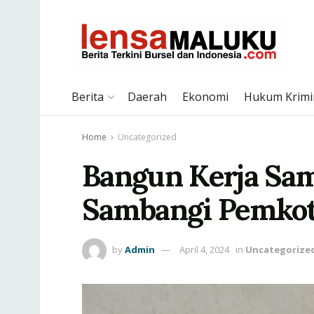
Berita
Daerah
Ekonomi
Hukum Krimi
Home
Uncategorized
Bangun Kerja Sa
Sambangi Pemko
by
Admin
April 4, 2024
in
Uncategorize