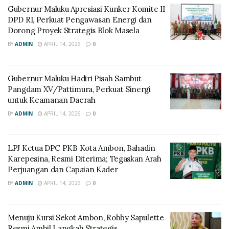
Gubernur Maluku Apresiasi Kunker Komite II
DPD RI, Perkuat Pengawasan Energi dan
Dorong Proyek Strategis Blok Masela
BY
ADMIN
APRIL 14, 2026
0
Gubernur Maluku Hadiri Pisah Sambut
Pangdam XV/Pattimura, Perkuat Sinergi
untuk Keamanan Daerah
BY
ADMIN
APRIL 14, 2026
0
LPJ Ketua DPC PKB Kota Ambon, Bahadin
Karepesina, Resmi Diterima; Tegaskan Arah
Perjuangan dan Capaian Kader
BY
ADMIN
APRIL 14, 2026
0
Menuju Kursi Sekot Ambon, Robby Sapulette
Resmi Ambil Langkah Strategis