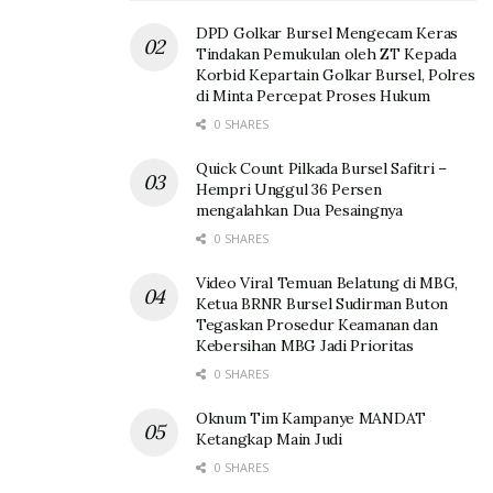
DPD Golkar Bursel Mengecam Keras
Tindakan Pemukulan oleh ZT Kepada
Korbid Kepartain Golkar Bursel, Polres
di Minta Percepat Proses Hukum
0 SHARES
Quick Count Pilkada Bursel Safitri –
Hempri Unggul 36 Persen
mengalahkan Dua Pesaingnya
0 SHARES
Video Viral Temuan Belatung di MBG,
Ketua BRNR Bursel Sudirman Buton
Tegaskan Prosedur Keamanan dan
Kebersihan MBG Jadi Prioritas
0 SHARES
Oknum Tim Kampanye MANDAT
Ketangkap Main Judi
0 SHARES