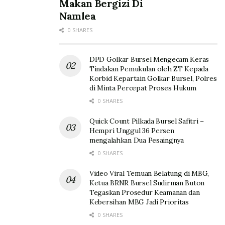
Makan Bergizi Di
Namlea
0 SHARES
DPD Golkar Bursel Mengecam Keras
Tindakan Pemukulan oleh ZT Kepada
Korbid Kepartain Golkar Bursel, Polres
di Minta Percepat Proses Hukum
0 SHARES
Quick Count Pilkada Bursel Safitri –
Hempri Unggul 36 Persen
mengalahkan Dua Pesaingnya
0 SHARES
Video Viral Temuan Belatung di MBG,
Ketua BRNR Bursel Sudirman Buton
Tegaskan Prosedur Keamanan dan
Kebersihan MBG Jadi Prioritas
0 SHARES