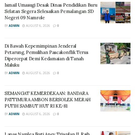
Ismail Umasugi Desak Dinas Pendidikan Buru
Selatan Segera Selesaikan Pemalangan SD
Negeri 09 Namrole
BY
ADMIN
AUGUST 6, 2026
0
Di Bawah Kepemimpinan Jenderal
Petarung, Pemulihan Pascakonflik Terus
Dipercepat Demi Kedamaian di Tanah
Maluku
BY
ADMIN
AUGUST 6, 2026
0
SEMANGAT KEMERDEKAAN: BANDARA
PATTIMURA AMBON BERSOLEK MERAH
PUTIH SAMBUT HUT RI KE-81
BY
ADMIN
AUGUST 6, 2026
0
Lapas Namlea Ikuti Anev Triwulan II, Raih