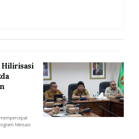
ilirisasi
kda
an
s mempercepat
gram hilirisasi