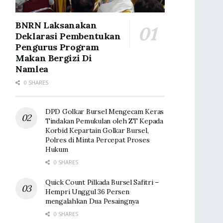
BNRN Laksanakan
Deklarasi Pembentukan
Pengurus Program
Makan Bergizi Di
Namlea
0 SHARES
DPD Golkar Bursel Mengecam Keras
Tindakan Pemukulan oleh ZT Kepada
Korbid Kepartain Golkar Bursel,
Polres di Minta Percepat Proses
Hukum
0 SHARES
Quick Count Pilkada Bursel Safitri –
Hempri Unggul 36 Persen
mengalahkan Dua Pesaingnya
0 SHARES