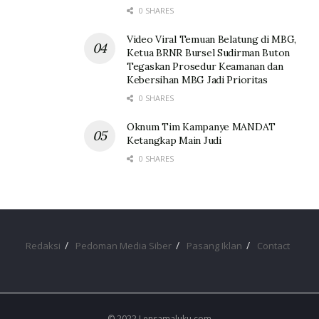
0 SHARES
Video Viral Temuan Belatung di MBG,
Ketua BRNR Bursel Sudirman Buton
Tegaskan Prosedur Keamanan dan
Kebersihan MBG Jadi Prioritas
0 SHARES
Oknum Tim Kampanye MANDAT
Ketangkap Main Judi
0 SHARES
Redaksi
Pedoman Media Siber
Pasang Iklan
Contact
© 2022 Lensamaluku.com