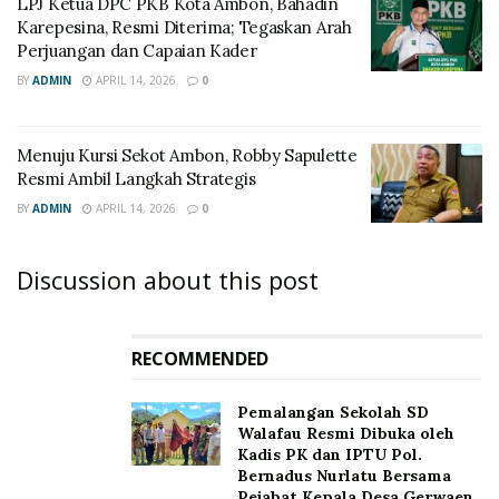
LPJ Ketua DPC PKB Kota Ambon, Bahadin
Karepesina, Resmi Diterima; Tegaskan Arah
Perjuangan dan Capaian Kader
BY
ADMIN
APRIL 14, 2026
0
Menuju Kursi Sekot Ambon, Robby Sapulette
Resmi Ambil Langkah Strategis
BY
ADMIN
APRIL 14, 2026
0
Discussion about this post
RECOMMENDED
Pemalangan Sekolah SD
Walafau Resmi Dibuka oleh
Kadis PK dan IPTU Pol.
Bernadus Nurlatu Bersama
Pejabat Kepala Desa Gerwaen