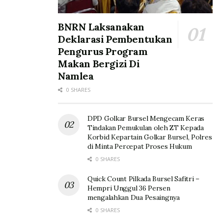
BNRN Laksanakan
Deklarasi Pembentukan
Pengurus Program
Makan Bergizi Di
Namlea
0 SHARES
DPD Golkar Bursel Mengecam Keras
Tindakan Pemukulan oleh ZT Kepada
Korbid Kepartain Golkar Bursel, Polres
di Minta Percepat Proses Hukum
0 SHARES
Quick Count Pilkada Bursel Safitri –
Hempri Unggul 36 Persen
mengalahkan Dua Pesaingnya
0 SHARES