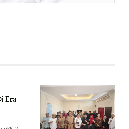
i Era
ah (KPID)