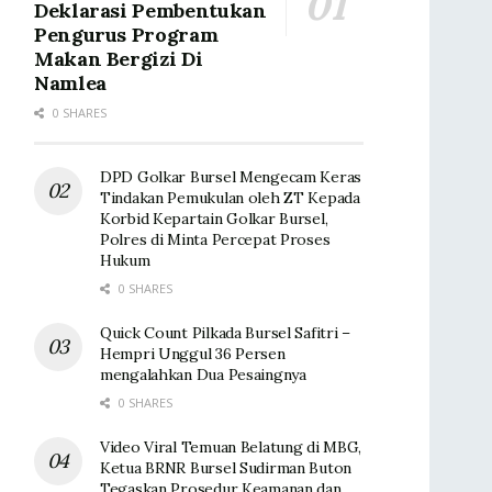
Deklarasi Pembentukan
Pengurus Program
Makan Bergizi Di
Namlea
0 SHARES
DPD Golkar Bursel Mengecam Keras
Tindakan Pemukulan oleh ZT Kepada
Korbid Kepartain Golkar Bursel,
Polres di Minta Percepat Proses
Hukum
0 SHARES
Quick Count Pilkada Bursel Safitri –
Hempri Unggul 36 Persen
mengalahkan Dua Pesaingnya
0 SHARES
Video Viral Temuan Belatung di MBG,
Ketua BRNR Bursel Sudirman Buton
Tegaskan Prosedur Keamanan dan