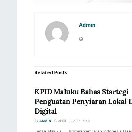
Admin
Related
Posts
KPID Maluku Bahas Startegi
Penguatan Penyiaran Lokal D
Digital
BY
ADMIN
APRIL 14, 2026
0
Lensa Maluku, — Komisi Penyiaran Indonesia Daer