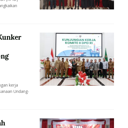
angkaikan
Kunker
ong
gan kerja
ksanaan Undang-
ah