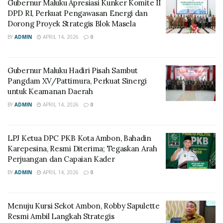
Gubernur Maluku Apresiasi Kunker Komite II
DPD RI, Perkuat Pengawasan Energi dan
Dorong Proyek Strategis Blok Masela
BY
ADMIN
APRIL 14, 2026
0
Gubernur Maluku Hadiri Pisah Sambut
Pangdam XV/Pattimura, Perkuat Sinergi
untuk Keamanan Daerah
BY
ADMIN
APRIL 14, 2026
0
LPJ Ketua DPC PKB Kota Ambon, Bahadin
Karepesina, Resmi Diterima; Tegaskan Arah
Perjuangan dan Capaian Kader
BY
ADMIN
APRIL 14, 2026
0
Menuju Kursi Sekot Ambon, Robby Sapulette
Resmi Ambil Langkah Strategis