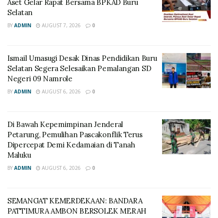
Aset Gelar Rapat Bersama BPKAD Buru
Selatan
BY
ADMIN
AUGUST 7, 2026
0
Ismail Umasugi Desak Dinas Pendidikan Buru
Selatan Segera Selesaikan Pemalangan SD
Negeri 09 Namrole
BY
ADMIN
AUGUST 6, 2026
0
Di Bawah Kepemimpinan Jenderal
Petarung, Pemulihan Pascakonflik Terus
Dipercepat Demi Kedamaian di Tanah
Maluku
BY
ADMIN
AUGUST 6, 2026
0
SEMANGAT KEMERDEKAAN: BANDARA
PATTIMURA AMBON BERSOLEK MERAH