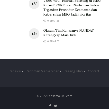
Video Viral Temuan Belatung di MBG,
Ketua BRNR Bursel Sudirman Buton
Tegaskan Prosedur Keamanan dan
Kebersihan MBG Jadi Prioritas
0 SHARES
Oknum Tim Kampanye MANDAT
Ketangkap Main Judi
0 SHARES
Redaksi
Pedoman Media Siber
Pasang Iklan
Contact
© 2022 Lensamaluku.com