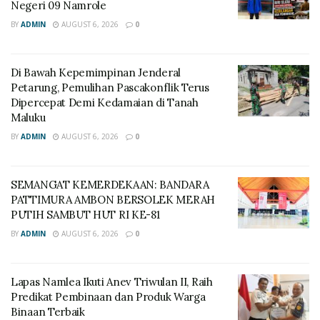
Negeri 09 Namrole
BY
ADMIN
AUGUST 6, 2026
0
Di Bawah Kepemimpinan Jenderal
Petarung, Pemulihan Pascakonflik Terus
Dipercepat Demi Kedamaian di Tanah
Maluku
BY
ADMIN
AUGUST 6, 2026
0
SEMANGAT KEMERDEKAAN: BANDARA
PATTIMURA AMBON BERSOLEK MERAH
PUTIH SAMBUT HUT RI KE-81
BY
ADMIN
AUGUST 6, 2026
0
Lapas Namlea Ikuti Anev Triwulan II, Raih
Predikat Pembinaan dan Produk Warga
Binaan Terbaik