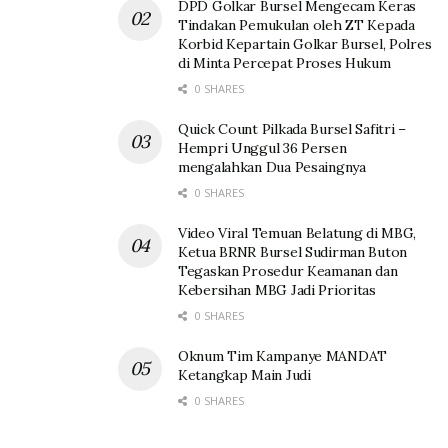
DPD Golkar Bursel Mengecam Keras
Tindakan Pemukulan oleh ZT Kepada
Korbid Kepartain Golkar Bursel, Polres
di Minta Percepat Proses Hukum
0 SHARES
Quick Count Pilkada Bursel Safitri –
Hempri Unggul 36 Persen
mengalahkan Dua Pesaingnya
0 SHARES
Video Viral Temuan Belatung di MBG,
Ketua BRNR Bursel Sudirman Buton
Tegaskan Prosedur Keamanan dan
Kebersihan MBG Jadi Prioritas
0 SHARES
Oknum Tim Kampanye MANDAT
Ketangkap Main Judi
0 SHARES