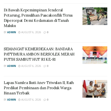
Di Bawah Kepemimpinan Jenderal
Petarung, Pemulihan Pascakonflik Terus
Dipercepat Demi Kedamaian di Tanah
Maluku
BY
ADMIN
AUGUST 6, 2026
0
SEMANGAT KEMERDEKAAN: BANDARA
PATTIMURA AMBON BERSOLEK MERAH
PUTIH SAMBUT HUT RI KE-81
BY
ADMIN
AUGUST 6, 2026
0
Lapas Namlea Ikuti Anev Triwulan II, Raih
Predikat Pembinaan dan Produk Warga
Binaan Terbaik
BY
ADMIN
AUGUST 6, 2026
0